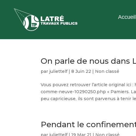
Accueil
On parle de nous dans
par
juliettelf
|
8 Juin 22
|
Non classé
Vous pouvez retrouver l’article original ic
comme-neuve-10290250.php « Pamiers. La
peu capricieuse, ils sont parvenus à tenir les
Pendant le confinemen
par
juliettelf
|
19 Mar 21
|
Non classé