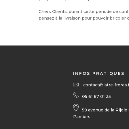
Chers Clients, durant cette période de conf
pensez à la livraison pour pouvoir bricoler c
INFOS PRATIQUES
contact@latre-freres.f
05 61 67 01 35
59 avenue de la Rijole
Pamiers