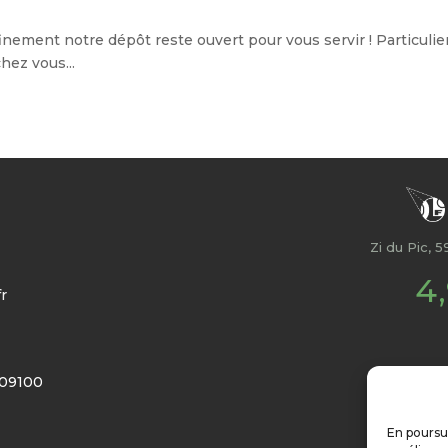
inement notre dépôt reste ouvert pour vous servir ! Particulie
hez vous...
Zi du Pic, 
4
r
 09100
En poursui